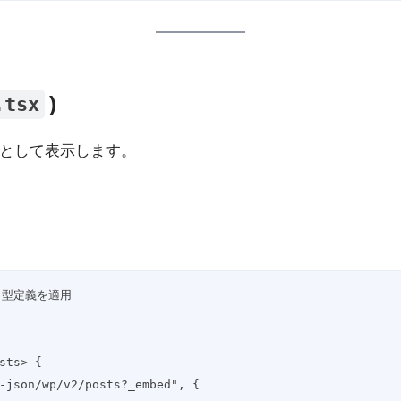
)
.tsx
リストとして表示します。
 // 型定義を適用
sts> {
p-json/wp/v2/posts?_embed", {