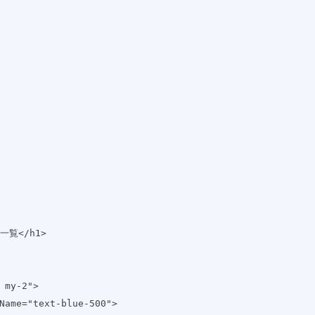
記事一覧</h1>
-4 my-2">
className="text-blue-500">