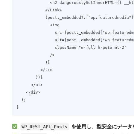
              <h2 dangerouslySetInnerHTML=
            </Link>
            {post._embedded?.["wp:featuredmedia
              <img
                src={post._embedded["wp:fe
                alt={post._embedded["wp
                className="w-full h-auto mt-2"
              />
            )}
          </li>
        ))}
      </ul>
    </div>
  );
}
を使用し、型安全にデータ
WP_REST_API_Posts