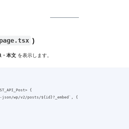
)
page.tsx
像・本文
を表示します。
ST_API_Post> {
p-json/wp/v2/posts/${id}?_embed`, {