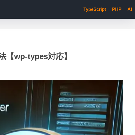
TypeScript
PHP
AI
る方法【wp-types対応】