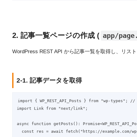
2. 記事一覧ページの作成 (
app/page
WordPress REST API から記事一覧を取得し、
2-1. 記事データを取得
import { WP_REST_API_Posts } from "wp-types";
import Link from "next/link";
async function getPosts(): Promise<WP_REST_API_Po
  const res = await fetch("https://example.com/w