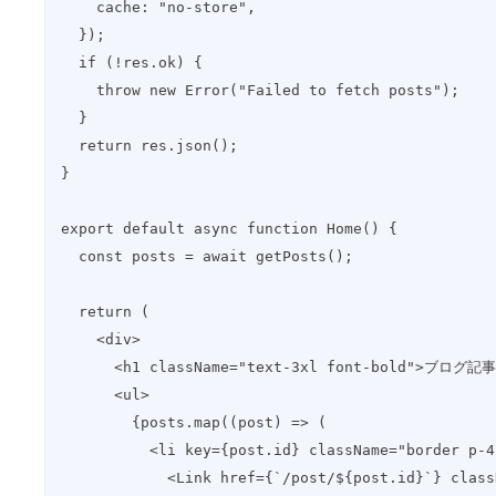
    cache: "no-store",
  });
  if (!res.ok) {
    throw new Error("Failed to fetch posts");
  }
  return res.json();
}
export default async function Home() {
  const posts = await getPosts();
  return (
    <div>
      <h1 className="text-3xl font-bold">ブログ
      <ul>
        {posts.map((post) => (
          <li key={post.id} className="border p
            <Link href={`/post/${post.id}`} 