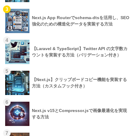
3
Next.js App Routerでschema-dtsを活用し、SEO
強化のための構造化データを実装する方法
4
【Laravel & TypeScript】Twitter API の文字数カ
ウントを実装する方法（バリデーション付き）
5
【Next.js】クリップボードコピー機能を実装する
方法（カスタムフック付き）
6
Next.js v15とCompressor.jsで画像最適化を実現
する方法
7