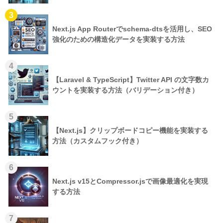
3
Next.js App Routerでschema-dtsを活用し、SEO
強化のための構造化データを実装する方法
4
【Laravel & TypeScript】Twitter API の文字数カ
ウントを実装する方法（バリデーション付き）
5
【Next.js】クリップボードコピー機能を実装する
方法（カスタムフック付き）
6
Next.js v15とCompressor.jsで画像最適化を実現
する方法
7